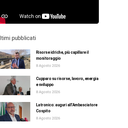
ltimi pubblicati
Risorse idriche, più capillare il
monitoraggio
8 Agosto 2026
Cupparo su risorse, lavoro, energia
e sviluppo
8 Agosto 2026
Latronico: auguri all’Ambasciatore
Cospito
8 Agosto 2026