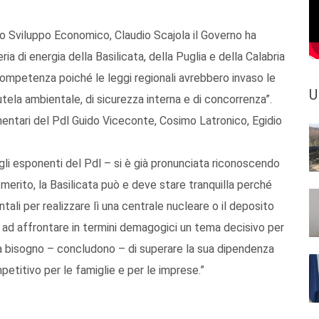
o Sviluppo Economico, Claudio Scajola il Governo ha
ria di energia della Basilicata, della Puglia e della Calabria
 competenza poiché le leggi regionali avrebbero invaso le
U
tela ambientale, di sicurezza interna e di concorrenza”.
amentari del Pdl Guido Viceconte, Cosimo Latronico, Egidio
li esponenti del Pdl – si è già pronunciata riconoscendo
erito, la Basilicata può e deve stare tranquilla perché
ntali per realizzare lì una centrale nucleare o il deposito
nua ad affrontare in termini demagogici un tema decisivo per
ha bisogno – concludono – di superare la sua dipendenza
etitivo per le famiglie e per le imprese.”