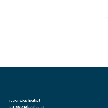
regione.basilicata.it
agr.regione.basilicata.it