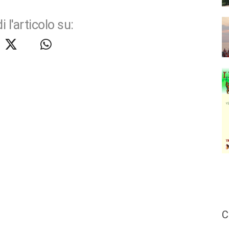
i l'articolo su:
C