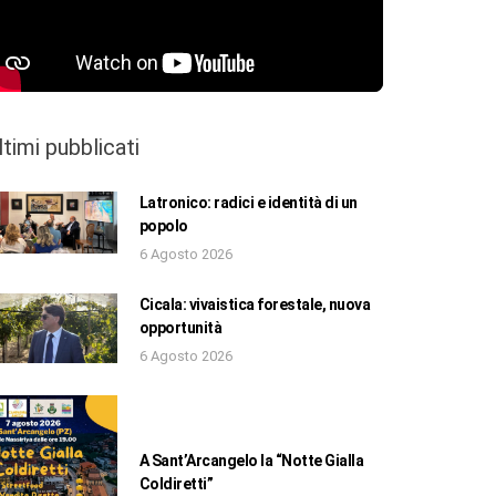
ltimi pubblicati
Latronico: radici e identità di un
popolo
6 Agosto 2026
Cicala: vivaistica forestale, nuova
opportunità
6 Agosto 2026
A Sant’Arcangelo la “Notte Gialla
Coldiretti”