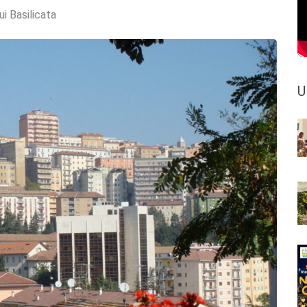
ui Basilicata
U