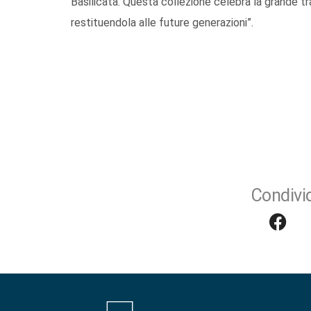
Basilicata. Questa collezione celebra la grande tr
restituendola alle future generazioni”.
Condivid