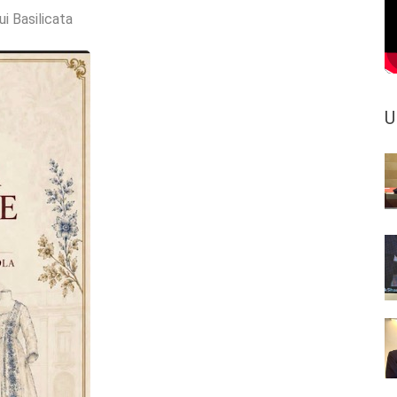
ui Basilicata
U