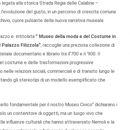
a legata alla storica Strada Regia delle Calabrie –
o l’evoluzione del gusto, in un percorso di crescita comune
chivio, cuore pulsante della nuova narrativa museale.
alazzo e intitolata
” Museo della moda e del Costume in
l Palazzo Filizzola”
, raccoglie una preziosa collezione di
riale documentario e librario tra il’700 e il ‘900. Il
el costume e delle trasformazioni progressive
o nelle relazioni sociali, commerciali e di transito lungo le
ltando gli stereotipi di un modello esemplificato che
ello fondamentale per il nostro Museo Civico” dichiarano i
solo un contenitore di oggetti, ma un luogo vivo che
lle influenze culturali che hanno attraversato Nemoli e la