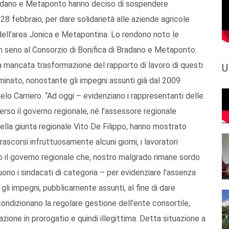
 Bradano e Metaponto hanno deciso di sospendere
28 febbraio, per dare solidarietà alle aziende agricole
si dell’area Jonica e Metapontina. Lo rendono noto le
il, in seno al Consorzio di Bonifica di Bradano e Metaponto.
a mancata trasformazione del rapporto di lavoro di questi
U
rminato, nonostante gli impegni assunti già dal 2009
lo Carriero. “Ad oggi – evidenziano i rappresentanti delle
verso il governo regionale, né l’assessore regionale
della giunta regionale Vito De Filippo, hanno mostrato
rascorsi infruttuosamente alcuni giorni, i lavoratori
o il governo regionale che, nostro malgrado rimane sordo
ono i sindacati di categoria – per evidenziare l’assenza
i impegni, pubblicamente assunti, al fine di dare
ndizionano la regolare gestione dell’ente consortile,
ione in prorogatio e quindi illegittima. Detta situazione a