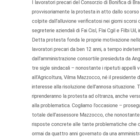
I lavoratori precari del Consorzio di Bonifica di
provvisoriamente la protesta in atto dallo scorso 
colpite dall’alluvione verificatosi nei giorni scor
segreterie aziendali di Fai Cisl, Flai Cgil e Filbi U
Detta protesta fonda le proprie motivazione nell
lavoratori precari da ben 12 anni, a tempo indete
dall’amministrazione consortile presieduta da Ange
tre sigle sindacali – nonostante i ripetuti appelli 
all’Agricoltura, Vilma Mazzocco, né il presidente 
interesse alla risoluzione dell’annosa situazione. T
riprenderanno la protesta ad oltranza, anche vers
alla problematica. Cogliamo l’occasione – prosegu
totale dell’assessore Mazzocco, che nonostante gl
risposte concrete alle tante problematiche che co
ormai da quattro anni governato da una amministraz