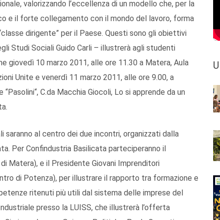
azionale, valorizzando l’eccellenza di un modello che, per la
co e il forte collegamento con il mondo del lavoro, forma
classe dirigente” per il Paese. Questi sono gli obiettivi
i Studi Sociali Guido Carli – illustrerà agli studenti
ane giovedì 10 marzo 2011, alle ore 11.30 a Matera, Aula
U
zioni Unite e venerdì 11 marzo 2011, alle ore 9.00, a
 “Pasolini“, C.da Macchia Giocoli, Lo si apprende da un
ta.
i saranno al centro dei due incontri, organizzati dalla
ta. Per Confindustria Basilicata parteciperanno il
di Matera), e il Presidente Giovani Imprenditori
ntro di Potenza), per illustrare il rapporto tra formazione e
petenze ritenuti più utili dal sistema delle imprese del
dustriale presso la LUISS, che illustrerà l’offerta