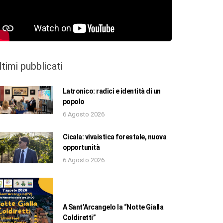
ltimi pubblicati
Latronico: radici e identità di un
popolo
6 Agosto 2026
Cicala: vivaistica forestale, nuova
opportunità
6 Agosto 2026
A Sant’Arcangelo la “Notte Gialla
Coldiretti”