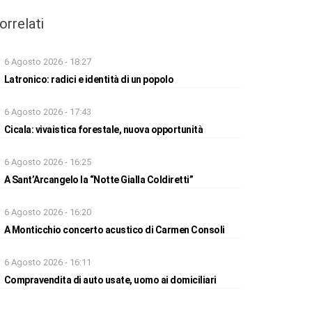
orrelati
6 Agosto 2026 - 18:27
Latronico: radici e identità di un popolo
6 Agosto 2026 - 17:43
Cicala: vivaistica forestale, nuova opportunità
6 Agosto 2026 - 16:25
A Sant’Arcangelo la “Notte Gialla Coldiretti”
6 Agosto 2026 - 16:20
A Monticchio concerto acustico di Carmen Consoli
6 Agosto 2026 - 16:11
Compravendita di auto usate, uomo ai domiciliari