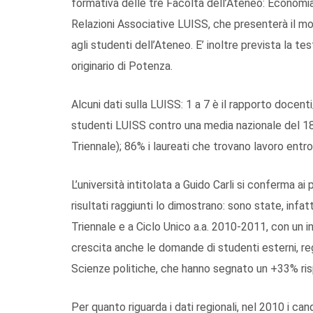
formativa delle tre Facoltà dell’Ateneo: Economia
Relazioni Associative LUISS, che presenterà il mo
agli studenti dell’Ateneo. E’ inoltre prevista la t
originario di Potenza.
Alcuni dati sulla LUISS: 1 a 7 è il rapporto docen
studenti LUISS contro una media nazionale del 18%
Triennale); 86% i laureati che trovano lavoro entro
L’università intitolata a Guido Carli si conferma ai p
risultati raggiunti lo dimostrano: sono state, infa
Triennale e a Ciclo Unico a.a. 2010-2011, con un 
crescita anche le domande di studenti esterni, reg
Scienze politiche, che hanno segnato un +33% r
Per quanto riguarda i dati regionali, nel 2010 i ca