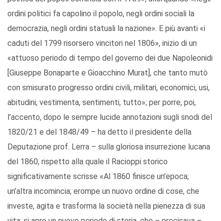
ordini politici fa capolino il popolo, negli ordini sociali la
democrazia, negli ordini statuali la nazione». E più avanti «i
caduti del 1799 risorsero vincitori nel 1806», inizio di un
«attuoso periodo di tempo del governo dei due Napoleonidi
[Giuseppe Bonaparte e Gioacchino Murat], che tanto mutò
con smisurato progresso ordini civili, militari, economici, usi,
abitudini, vestimenta, sentimenti, tutto»; per porre, poi,
l’accento, dopo le sempre lucide annotazioni sugli snodi del
1820/21 e del 1848/49 – ha detto il presidente della
Deputazione prof. Lerra – sulla gloriosa insurrezione lucana
del 1860, rispetto alla quale il Racioppi storico
significativamente scrisse «Al 1860 finisce un’epoca;
un’altra incomincia; erompe un nuovo ordine di cose, che
investe, agita e trasforma la società nella pienezza di sua
vita: si apre un nuovo periodo di storia, che – precisava –