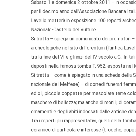
Sabato 1 e domenica 2 ottobre 2011 – in occasion
per il decimo anno dall'Associazione Bancaria Ital
Lavello metterà in esposizione 100 reperti arch
Nazionale-Castello del Vulture.
Si tratta – spiega un comunicato dei promotori – d
archeologiche nel sito di Forentum (l'antica Lavel
tra la fine del VI e gli inizi del IV secolo a.C.. In 
deposti nella famosa tomba T. 952, esposta nel M
Si tratta – come è spiegato in una scheda della 
nazionale del Melfese) – di corredi funerari femmin
ed oli, piccole coppette per mescolare terre color
maschere di bellezza; ma anche di monili, di cerami
ornamenti e degli abiti indossati dalle antiche do
Tra i reperti più rappresentativi, quelli della tomb
ceramico di particolare interesse (brocche, coppe