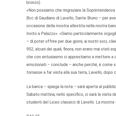
bronzo).
«Non possiamo che ringraziare la Soprintendenza A
Bcc di Gaudiano di Lavello, Sante Bruno – per aver
occasione della mostra allestita nella nostra banc
Invito a Palazzo». «Siamo particolarmente orgoglio
– di poter offrire per due giorni, ai nostri soci, cl
952, alcuni dei quali, finora, non erano mai stati es
che con entusiasmo ci apprestiamo a mettere a di
emozionati – conclude – anche perché, è come se l
tornasse a far visita alla sua terra, Lavello, dopo 
La banca – spiega la nota – sarà aperta al pubbli
Sabato mattina, nello specifico, ci sarà la visita d
studenti del Liceo classico di Lavello. La mostra