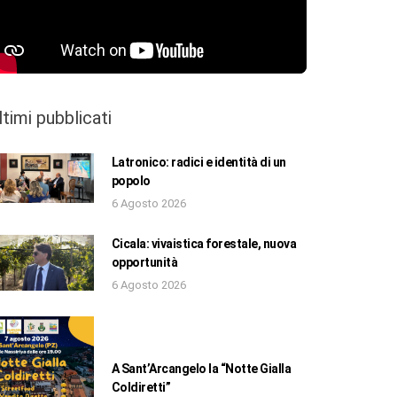
ltimi pubblicati
Latronico: radici e identità di un
popolo
6 Agosto 2026
Cicala: vivaistica forestale, nuova
opportunità
6 Agosto 2026
A Sant’Arcangelo la “Notte Gialla
Coldiretti”