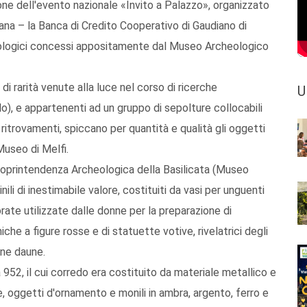
e dell'evento nazionale «Invito a Palazzo», organizzato
iana – la Banca di Credito Cooperativo di Gaudiano di
eologici concessi appositamente dal Museo Archeologico
i rarità venute alla luce nel corso di ricerche
U
lo), e appartenenti ad un gruppo di sepolture collocabili
tali ritrovamenti, spiccano per quantità e qualità gli oggetti
useo di Melfi.
Soprintendenza Archeologica della Basilicata (Museo
ili di inestimabile valore, costituiti da vasi per unguenti
ate utilizzate dalle donne per la preparazione di
che a figure rosse e di statuette votive, rivelatrici degli
nne daune.
a 952, il cui corredo era costituito da materiale metallico e
, oggetti d'ornamento e monili in ambra, argento, ferro e