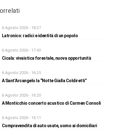
orrelati
6 Agosto 2026 - 18:27
Latronico: radici e identità di un popolo
6 Agosto 2026 - 17:43
Cicala: vivaistica forestale, nuova opportunità
6 Agosto 2026 - 16:25
A Sant’Arcangelo la “Notte Gialla Coldiretti”
6 Agosto 2026 - 16:20
A Monticchio concerto acustico di Carmen Consoli
6 Agosto 2026 - 16:11
Compravendita di auto usate, uomo ai domiciliari