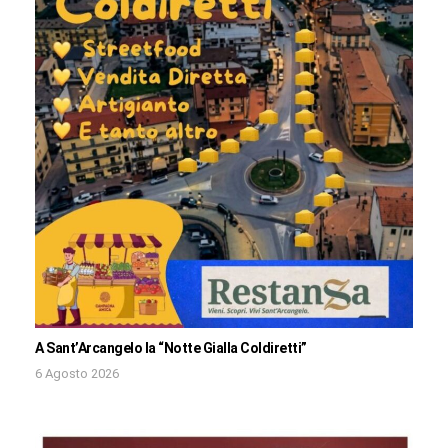
A Sant’Arcangelo la “Notte Gialla Coldiretti”
6 Agosto 2026