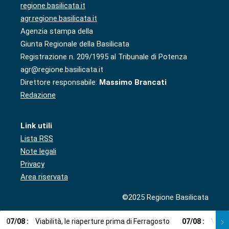
regione.basilicata.it
agr.regione.basilicata.it
Agenzia stampa della
Giunta Regionale della Basilicata
Registrazione n. 209/1995 al Tribunale di Potenza
agr@regione.basilicata.it
Direttore responsabile:
Massimo Brancati
Redazione
Link utili
Lista RSS
Note legali
Privacy
Area riservata
©2025 Regione Basilicata
07
/
08
:
Viabilità, le riaperture prima di Ferragosto
07
/
08
:
Via l