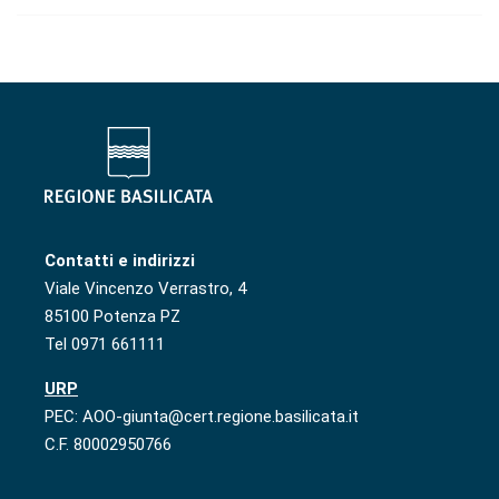
Contatti e indirizzi
Viale Vincenzo Verrastro, 4
85100 Potenza PZ
Tel 0971 661111
URP
PEC: AOO-giunta@cert.regione.basilicata.it
C.F. 80002950766