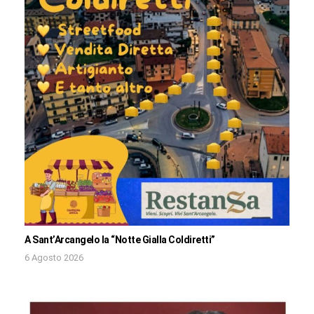
A Sant’Arcangelo la “Notte Gialla Coldiretti”
6 Agosto 2026