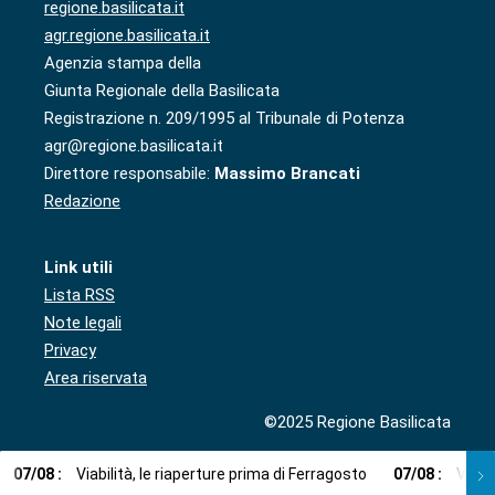
regione.basilicata.it
agr.regione.basilicata.it
Agenzia stampa della
Giunta Regionale della Basilicata
Registrazione n. 209/1995 al Tribunale di Potenza
agr@regione.basilicata.it
Direttore responsabile:
Massimo Brancati
Redazione
Link utili
Lista RSS
Note legali
Privacy
Area riservata
©2025 Regione Basilicata
07
/
08
:
Viabilità, le riaperture prima di Ferragosto
07
/
08
:
Via l