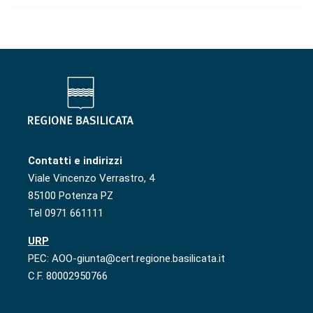
Contatti e indirizzi
Viale Vincenzo Verrastro, 4
85100 Potenza PZ
Tel 0971 661111
URP
PEC: AOO-giunta@cert.regione.basilicata.it
C.F. 80002950766