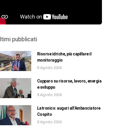
ltimi pubblicati
Risorse idriche, più capillare il
monitoraggio
8 Agosto 2026
Cupparo su risorse, lavoro, energia
e sviluppo
8 Agosto 2026
Latronico: auguri all’Ambasciatore
Cospito
8 Agosto 2026