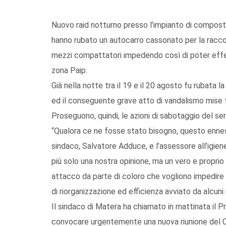
Nuovo raid notturno presso l’impianto di compost
hanno rubato un autocarro cassonato per la raccolta
mezzi compattatori impedendo così di poter effet
zona Paip.
Già nella notte tra il 19 e il 20 agosto fu rubata 
ed il conseguente grave atto di vandalismo mise fu
Proseguono, quindi, le azioni di sabotaggio del servi
“Qualora ce ne fosse stato bisogno, questo enne
sindaco, Salvatore Adduce, e l’assessore all’igi
più solo una nostra opinione, ma un vero e proprio d
attacco da parte di coloro che vogliono impedire
di riorganizzazione ed efficienza avviato da alcuni
Il sindaco di Matera ha chiamato in mattinata il 
convocare urgentemente una nuova riunione del Com