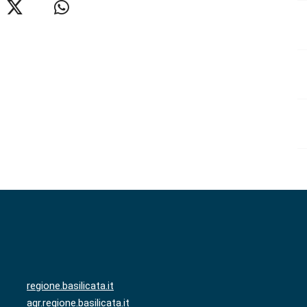
regione.basilicata.it
agr.regione.basilicata.it