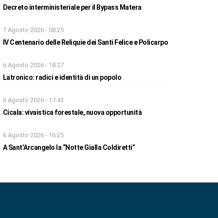
Decreto interministeriale per il Bypass Matera
7 Agosto 2026 - 08:25
IV Centenario delle Reliquie dei Santi Felice e Policarpo
6 Agosto 2026 - 18:27
Latronico: radici e identità di un popolo
6 Agosto 2026 - 17:43
Cicala: vivaistica forestale, nuova opportunità
6 Agosto 2026 - 16:25
A Sant’Arcangelo la “Notte Gialla Coldiretti”