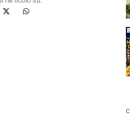
i l'articolo su:
C