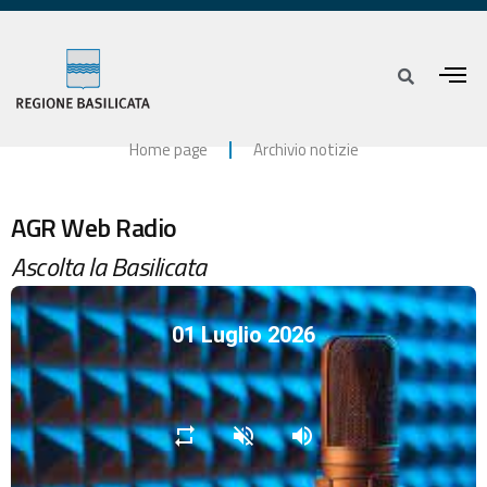
Home page
Archivio notizie
AGR Web Radio
Ascolta la Basilicata
01 Luglio 2026
repeat
volume_off
volume_up