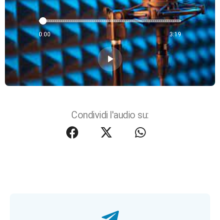
0:00
3:19
play_arrow
Condividi l'audio su: