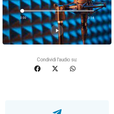
0:00
3:14
play_arrow
Condividi l'audio su: