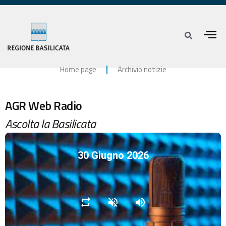
Home page
Archivio notizie
AGR Web Radio
Ascolta la Basilicata
30 Giugno 2026
repeat
volume_off
volume_up