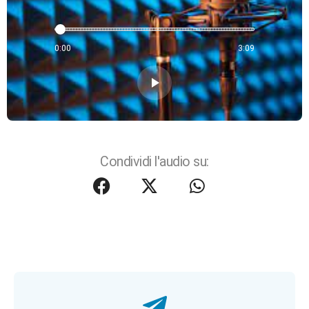
0:00
3:09
play_arrow
Condividi l'audio su: