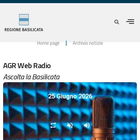
Home page
Archivio notizie
AGR Web Radio
Ascolta la Basilicata
25 Giugno 2026
repeat
volume_off
volume_up