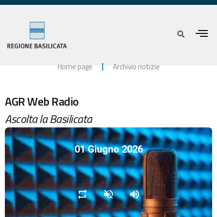
Home page
Archivio notizie
AGR Web Radio
Ascolta la Basilicata
01 Giugno 2026
repeat
volume_off
volume_up