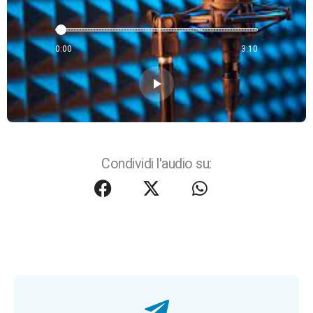
0:00
3:10
play_arrow
Condividi l'audio su: