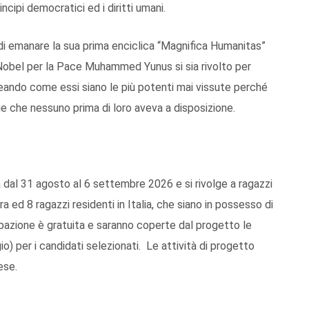
ncipi democratici ed i diritti umani.
i emanare la sua prima enciclica “Magnifica Humanitas”
io Nobel per la Pace Muhammed Yunus si sia rivolto per
ineando come essi siano le più potenti mai vissute perché
e che nessuno prima di loro aveva a disposizione.
za dal 31 agosto al 6 settembre 2026 e si rivolge a ragazzi
era ed 8 ragazzi residenti in Italia, che siano in possesso di
ipazione è gratuita e saranno coperte dal progetto le
o) per i candidati selezionati. Le attività di progetto
ese.