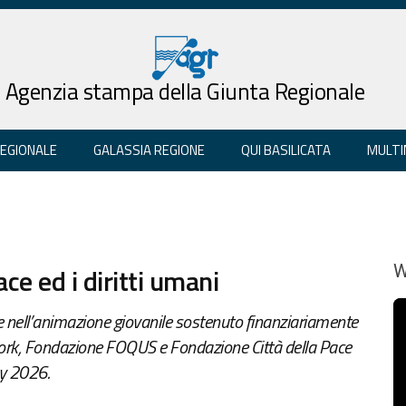
Agenzia stampa della Giunta Regionale
REGIONALE
GALASSIA REGIONE
QUI BASILICATA
MULTI
ce ed i diritti umani
W
e nell’animazione giovanile sostenuto finanziariamente
ork, Fondazione FOQUS e Fondazione Città della Pace
my 2026.