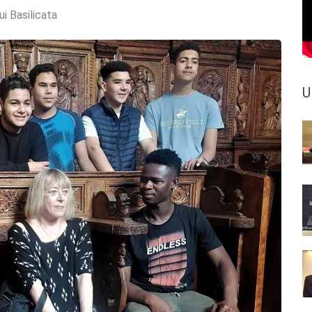
ui Basilicata
U