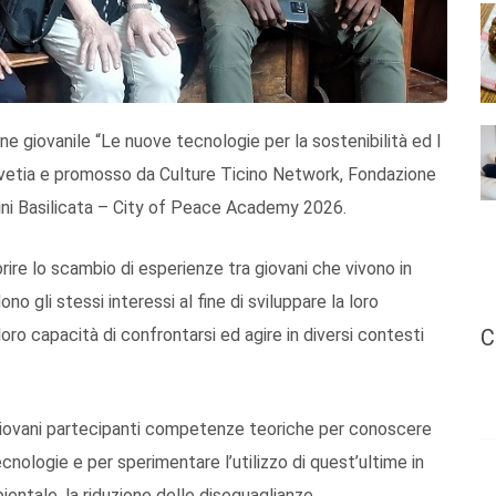
one giovanile “Le nuove tecnologie per la sostenibilità ed I
ovetia e promosso da Culture Ticino Network, Fondazione
ni Basilicata – City of Peace Academy 2026.
orire lo scambio di esperienze tra giovani che vivono in
no gli stessi interessi al fine di sviluppare la loro
C
 loro capacità di confrontarsi ed agire in diversi contesti
i giovani partecipanti competenze teoriche per conoscere
tecnologie e per sperimentare l’utilizzo di quest’ultime in
ientale, la riduzione delle diseguaglianze.