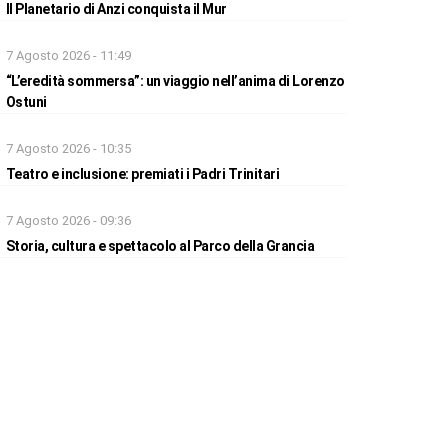
Il Planetario di Anzi conquista il Mur
7 Agosto 2026 - 11:49
“L’eredità sommersa”: un viaggio nell’anima di Lorenzo
Ostuni
7 Agosto 2026 - 10:35
Teatro e inclusione: premiati i Padri Trinitari
7 Agosto 2026 - 09:36
Storia, cultura e spettacolo al Parco della Grancia