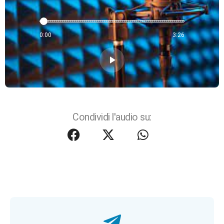
0:00
3:26
play_arrow
Condividi l'audio su: