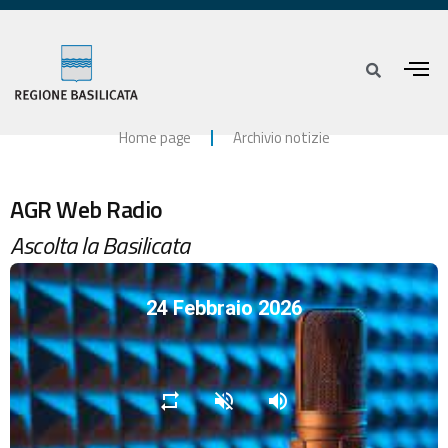
Home page
Archivio notizie
AGR Web Radio
Ascolta la Basilicata
24 Febbraio 2026
repeat
volume_off
volume_up