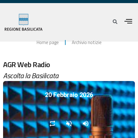
Home page
Archivio notizie
AGR Web Radio
Ascolta la Basilicata
20 Febbraio 2026
repeat
volume_off
volume_up