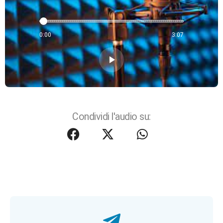
0:00
3:07
play_arrow
Condividi l'audio su: