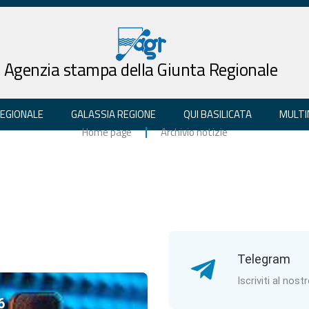
Agenzia stampa della Giunta Regionale
REGIONALE
GALASSIA REGIONE
QUI BASILICATA
MULTI
Home page
Archivio notizie
Telegram
Iscriviti al nost
6