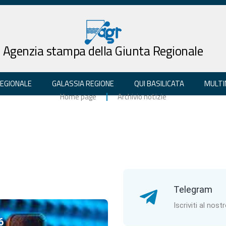
Agenzia stampa della Giunta Regionale
REGIONALE
GALASSIA REGIONE
QUI BASILICATA
MULTI
Home page
Archivio notizie
Telegram
Iscriviti al nost
6