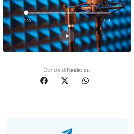
0:00
2:16
play_arrow
Condividi l'audio su: