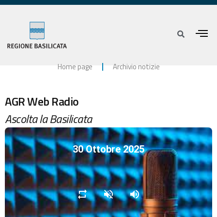
Home page
Archivio notizie
AGR Web Radio
Ascolta la Basilicata
30 Ottobre 2025
repeat
volume_off
volume_up