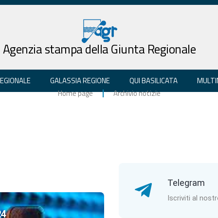
Agenzia stampa della Giunta Regionale
REGIONALE
GALASSIA REGIONE
QUI BASILICATA
MULTI
Home page
Archivio notizie
Telegram
Iscriviti al nost
24