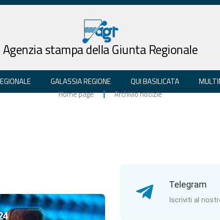
Agenzia stampa della Giunta Regionale
REGIONALE
GALASSIA REGIONE
QUI BASILICATA
MULTI
Home page
Archivio notizie
Telegram
Iscriviti al nost
24