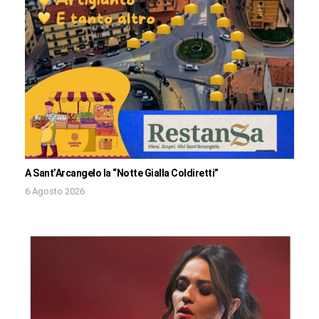
A Sant’Arcangelo la “Notte Gialla Coldiretti”
6 Agosto 2026