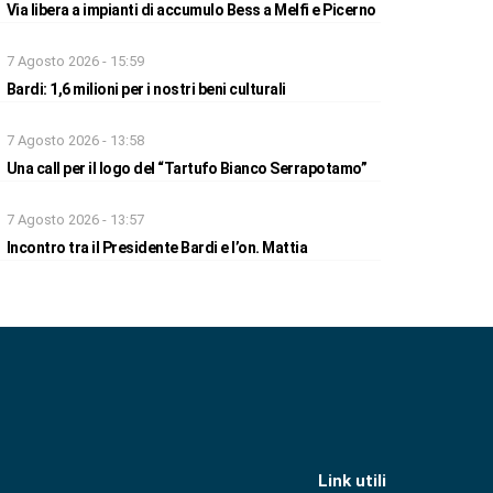
Via libera a impianti di accumulo Bess a Melfi e Picerno
7 Agosto 2026 - 15:59
Bardi: 1,6 milioni per i nostri beni culturali
7 Agosto 2026 - 13:58
Una call per il logo del “Tartufo Bianco Serrapotamo”
7 Agosto 2026 - 13:57
Incontro tra il Presidente Bardi e l’on. Mattia
Link utili