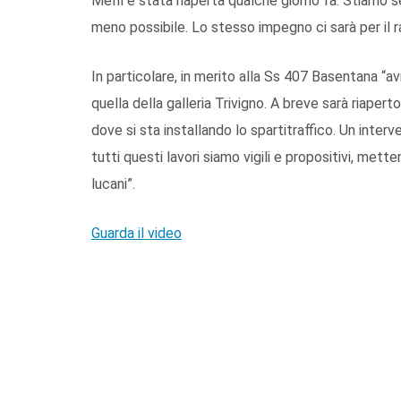
Melfi è stata riaperta qualche giorno fa. Stiamo se
meno possibile. Lo stesso impegno ci sarà per il 
In particolare, in merito alla Ss 407 Basentana “a
quella della galleria Trivigno. A breve sarà riaperto
dove si sta installando lo spartitraffico. Un interv
tutti questi lavori siamo vigili e propositivi, met
lucani”.
Guarda il video