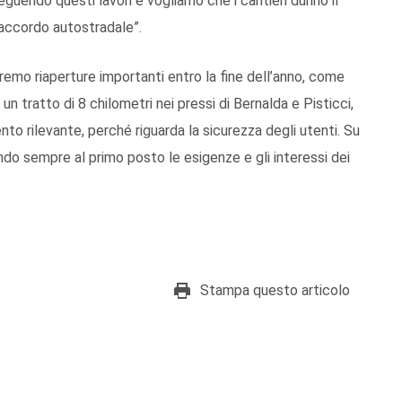
guendo questi lavori e vogliamo che i cantieri durino il
raccordo autostradale”.
vremo riaperture importanti entro la fine dell’anno, come
 un tratto di 8 chilometri nei pressi di Bernalda e Pisticci,
ento rilevante, perché riguarda la sicurezza degli utenti. Su
tendo sempre al primo posto le esigenze e gli interessi dei
Stampa questo articolo