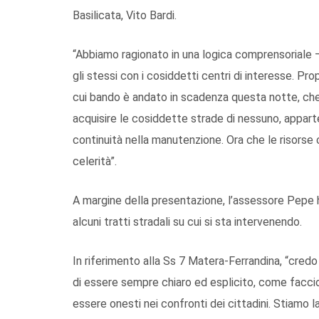
Basilicata, Vito Bardi.
“Abbiamo ragionato in una logica comprensoriale 
gli stessi con i cosiddetti centri di interesse. Propr
cui bando è andato in scadenza questa notte, che c
acquisire le cosiddette strade di nessuno, apparte
continuità nella manutenzione. Ora che le risorse c
celerità”.
A margine della presentazione, l’assessore Pepe h
alcuni tratti stradali su cui si sta intervenendo.
In riferimento alla Ss 7 Matera-Ferrandina, “cred
di essere sempre chiaro ed esplicito, come facci
essere onesti nei confronti dei cittadini. Stiamo la