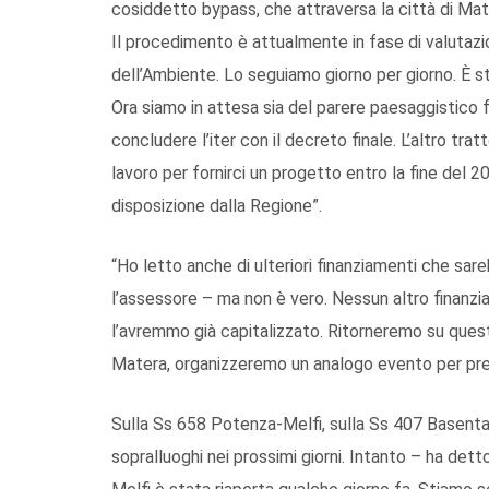
cosiddetto bypass, che attraversa la città di Mater
Il procedimento è attualmente in fase di valutazi
dell’Ambiente. Lo seguiamo giorno per giorno. È s
Ora siamo in attesa sia del parere paesaggistico 
concludere l’iter con il decreto finale. L’altro trat
lavoro per fornirci un progetto entro la fine del 202
disposizione dalla Regione”.
“Ho letto anche di ulteriori finanziamenti che sa
l’assessore – ma non è vero. Nessun altro finanzi
l’avremmo già capitalizzato. Ritorneremo su quest
Matera, organizzeremo un analogo evento per presen
Sulla Ss 658 Potenza-Melfi, sulla Ss 407 Basent
sopralluoghi nei prossimi giorni. Intanto – ha de