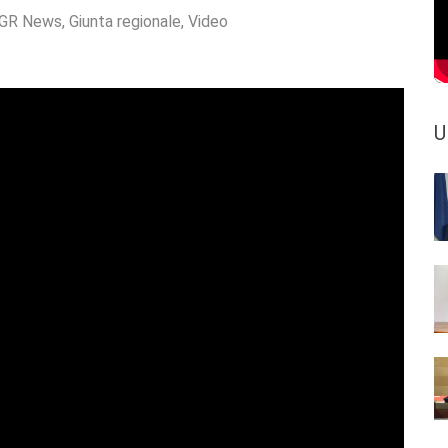
GR News
,
Giunta regionale
,
Video
U