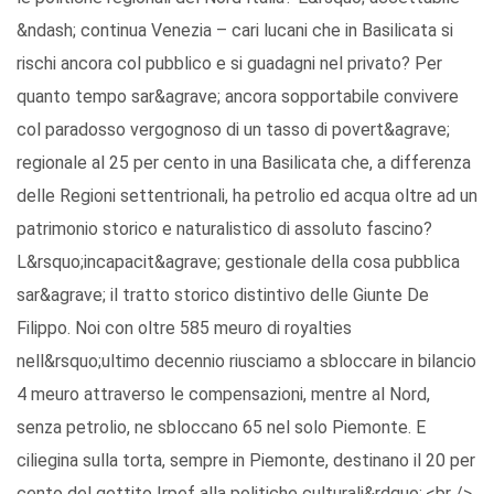
&ndash; continua Venezia – cari lucani che in Basilicata si
rischi ancora col pubblico e si guadagni nel privato? Per
quanto tempo sar&agrave; ancora sopportabile convivere
col paradosso vergognoso di un tasso di povert&agrave;
regionale al 25 per cento in una Basilicata che, a differenza
delle Regioni settentrionali, ha petrolio ed acqua oltre ad un
patrimonio storico e naturalistico di assoluto fascino?
L&rsquo;incapacit&agrave; gestionale della cosa pubblica
sar&agrave; il tratto storico distintivo delle Giunte De
Filippo. Noi con oltre 585 meuro di royalties
nell&rsquo;ultimo decennio riusciamo a sbloccare in bilancio
4 meuro attraverso le compensazioni, mentre al Nord,
senza petrolio, ne sbloccano 65 nel solo Piemonte. E
ciliegina sulla torta, sempre in Piemonte, destinano il 20 per
cento del gettito Irpef alla politiche culturali&rdquo;.<br />