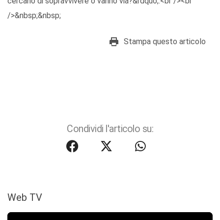
cercano di sopravvivere o vanno via?&rdquo;.<br /><br
/>&nbsp;&nbsp;
Stampa questo articolo
Condividi l'articolo su:
Web TV