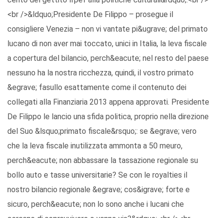
<br />&ldquo;Presidente De Filippo – prosegue il
consigliere Venezia – non vi vantate pi&ugrave; del primato
lucano di non aver mai toccato, unici in Italia, la leva fiscale
a copertura del bilancio, perch&eacute; nel resto del paese
nessuno ha la nostra ricchezza, quindi, il vostro primato
&egrave; fasullo esattamente come il contenuto dei
collegati alla Finanziaria 2013 appena approvati. Presidente
De Filippo le lancio una sfida politica, proprio nella direzione
del Suo &lsquo;primato fiscale&rsquo;: se &egrave; vero
che la leva fiscale inutilizzata ammonta a 50 meuro,
perch&eacute; non abbassare la tassazione regionale su
bollo auto e tasse universitarie? Se con le royalties il
nostro bilancio regionale &egrave; cos&igrave; forte e
sicuro, perch&eacute; non lo sono anche i lucani che