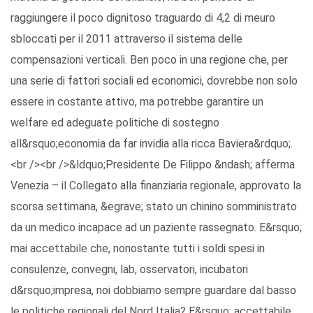
raggiungere il poco dignitoso traguardo di 4,2 di meuro
sbloccati per il 2011 attraverso il sistema delle
compensazioni verticali. Ben poco in una regione che, per
una serie di fattori sociali ed economici, dovrebbe non solo
essere in costante attivo, ma potrebbe garantire un
welfare ed adeguate politiche di sostegno
all&rsquo;economia da far invidia alla ricca Baviera&rdquo;.
<br /><br />&ldquo;Presidente De Filippo &ndash; afferma
Venezia – il Collegato alla finanziaria regionale, approvato la
scorsa settimana, &egrave; stato un chinino somministrato
da un medico incapace ad un paziente rassegnato. E&rsquo;
mai accettabile che, nonostante tutti i soldi spesi in
consulenze, convegni, lab, osservatori, incubatori
d&rsquo;impresa, noi dobbiamo sempre guardare dal basso
le politiche regionali del Nord Italia? E&rsquo; accettabile