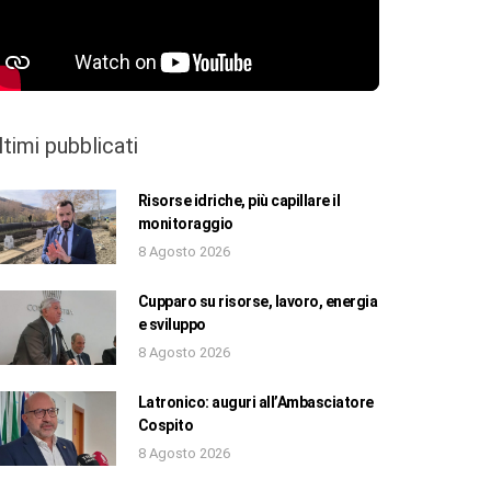
ltimi pubblicati
Risorse idriche, più capillare il
monitoraggio
8 Agosto 2026
Cupparo su risorse, lavoro, energia
e sviluppo
8 Agosto 2026
Latronico: auguri all’Ambasciatore
Cospito
8 Agosto 2026