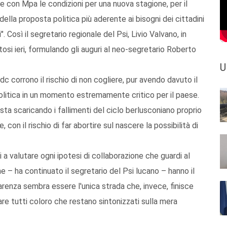
e con Mpa le condizioni per una nuova stagione, per il
ella proposta politica più aderente ai bisogni dei cittadini
. Così il segretario regionale del Psi, Livio Valvano, in
si ieri, formulando gli auguri al neo-segretario Roberto
U
c corrono il rischio di non cogliere, pur avendo davuto il
olitica in un momento estremamente critico per il paese.
ta scaricando i fallimenti del ciclo berlusconiano proprio
e, con il rischio di far abortire sul nascere la possibilità di
i a valutare ogni ipotesi di collaborazione che guardi al
he – ha continuato il segretario del Psi lucano – hanno il
arenza sembra essere l'unica strada che, invece, finisce
are tutti coloro che restano sintonizzati sulla mera