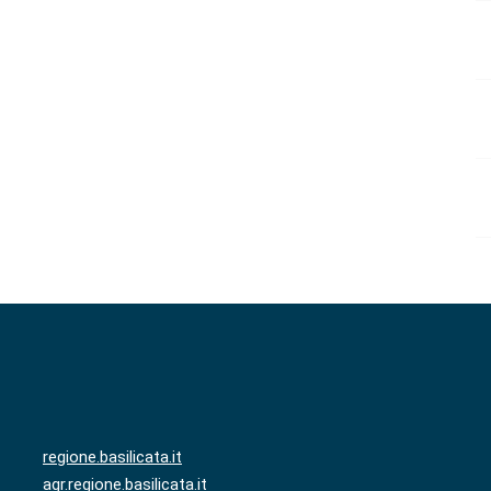
regione.basilicata.it
agr.regione.basilicata.it