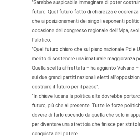
"Sarebbe auspicabile immaginare di poter costruir
futuro. Quel futuro fatto di chiarezza e coerenza d
che ai posizionamenti dei singoli esponenti politici"
occasione del congresso regionale dell'Mpa, svolto
Falotico.
"Quel futuro chiaro che sul piano nazionale Pd e Ud
merito di sostenere una innaturale maggioranza p
Quella scelta affrettata – ha aggiunto Valvano – s
sui due grandi partiti nazionali eletti all'opposizion
costruire il futuro per il paese".
"In chiave lucana la politica alta dovrebbe portarc
futuro, più che al presente. Tutte le forze politic
dovere di farlo uscendo da quella che solo in app
per diventare una strettoia che finisce per stritol
conquista del potere.