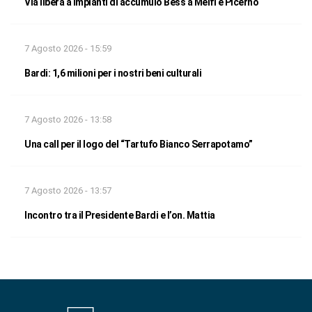
Via libera a impianti di accumulo Bess a Melfi e Picerno
7 Agosto 2026 - 15:59
Bardi: 1,6 milioni per i nostri beni culturali
7 Agosto 2026 - 13:58
Una call per il logo del “Tartufo Bianco Serrapotamo”
7 Agosto 2026 - 13:57
Incontro tra il Presidente Bardi e l’on. Mattia