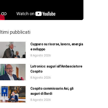
ltimi pubblicati
Cupparo su risorse, lavoro, energia
e sviluppo
8 Agosto 2026
Latronico: auguri all’Ambasciatore
Cospito
8 Agosto 2026
Cospito commissario Asi, gli
auguri di Bardi
8 Agosto 2026