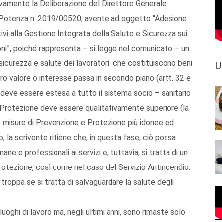
tivamente la Deliberazione del Direttore Generale
di Potenza n. 2019/00520, avente ad oggetto “Adesione
tivi alla Gestione Integrata della Salute e Sicurezza sui
oni”, poiché rappresenta – si legge nel comunicato – un
sicurezza e salute dei lavoratori che costituiscono beni
U
ltro valore o interesse passa in secondo piano (artt. 32 e
 deve essere estesa a tutto il sistema socio – sanitario
 e Protezione deve essere qualitativamente superiore (la
le misure di Prevenzione e Protezione più idonee ed
, la scrivente ritiene che, in questa fase, ciò possa
mane e professionali ai servizi e, tuttavia, si tratta di un
Protezione, così come nel caso del Servizio Antincendio.
troppa se si tratta di salvaguardare la salute degli
luoghi di lavoro ma, negli ultimi anni, sono rimaste solo