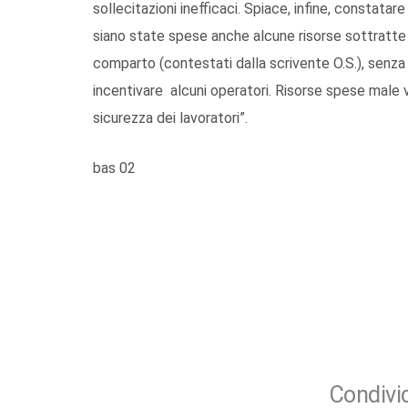
sollecitazioni inefficaci. Spiace, infine, constata
siano state spese anche alcune risorse sottratte a
comparto (contestati dalla scrivente O.S.), senza
incentivare alcuni operatori. Risorse spese male vi
sicurezza dei lavoratori”.
bas 02
Condivid