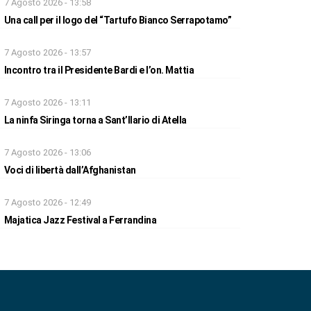
7 Agosto 2026 - 13:58
Una call per il logo del “Tartufo Bianco Serrapotamo”
7 Agosto 2026 - 13:57
Incontro tra il Presidente Bardi e l’on. Mattia
7 Agosto 2026 - 13:11
La ninfa Siringa torna a Sant’Ilario di Atella
7 Agosto 2026 - 13:06
Voci di libertà dall’Afghanistan
7 Agosto 2026 - 12:49
Majatica Jazz Festival a Ferrandina