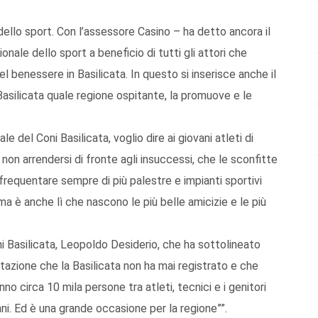
llo sport. Con l’assessore Casino – ha detto ancora il
nale dello sport a beneficio di tutti gli attori che
del benessere in Basilicata. In questo si inserisce anche il
Basilicata quale regione ospitante, la promuove e le
e del Coni Basilicata, voglio dire ai giovani atleti di
i non arrendersi di fronte agli insuccessi, che le sconfitte
i frequentare sempre di più palestre e impianti sportivi
 ma è anche lì che nascono le più belle amicizie e le più
ni Basilicata, Leopoldo Desiderio, che ha sottolineato
azione che la Basilicata non ha mai registrato e che
nno circa 10 mila persone tra atleti, tecnici e i genitori
nni. Ed è una grande occasione per la regione””.