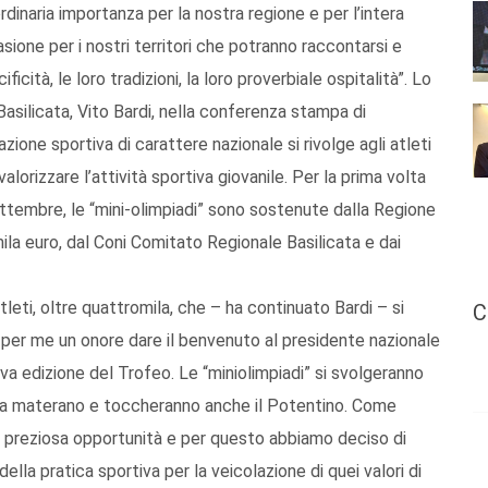
dinaria importanza per la nostra regione e per l’intera
sione per i nostri territori che potranno raccontarsi e
icità, le loro tradizioni, la loro proverbiale ospitalità”. Lo
Basilicata, Vito Bardi, nella conferenza stampa di
one sportiva di carattere nazionale si rivolge agli atleti
lorizzare l’attività sportiva giovanile. Per la prima volta
settembre, le “mini-olimpiadi” sono sostenute dalla Regione
mila euro, dal Coni Comitato Regionale Basilicata e dai
leti, oltre quattromila, che – ha continuato Bardi – si
C
 per me un onore dare il benvenuto al presidente nazionale
ava edizione del Trofeo. Le “miniolimpiadi” si svolgeranno
erra materano e toccheranno anche il Potentino. Come
preziosa opportunità e per questo abbiamo deciso di
ella pratica sportiva per la veicolazione di quei valori di