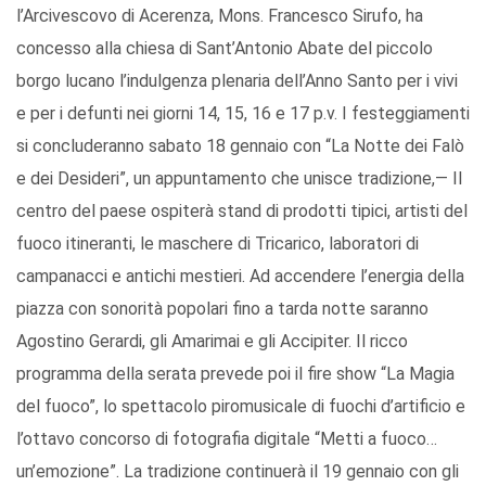
l’Arcivescovo di Acerenza, Mons. Francesco Sirufo, ha
concesso alla chiesa di Sant’Antonio Abate del piccolo
borgo lucano l’indulgenza plenaria dell’Anno Santo per i vivi
e per i defunti nei giorni 14, 15, 16 e 17 p.v. I festeggiamenti
si concluderanno sabato 18 gennaio con “La Notte dei Falò
e dei Desideri”, un appuntamento che unisce tradizione,— Il
centro del paese ospiterà stand di prodotti tipici, artisti del
fuoco itineranti, le maschere di Tricarico, laboratori di
campanacci e antichi mestieri. Ad accendere l’energia della
piazza con sonorità popolari fino a tarda notte saranno
Agostino Gerardi, gli Amarimai e gli Accipiter. Il ricco
programma della serata prevede poi il fire show “La Magia
del fuoco”, lo spettacolo piromusicale di fuochi d’artificio e
l’ottavo concorso di fotografia digitale “Metti a fuoco…
un’emozione”. La tradizione continuerà il 19 gennaio con gli