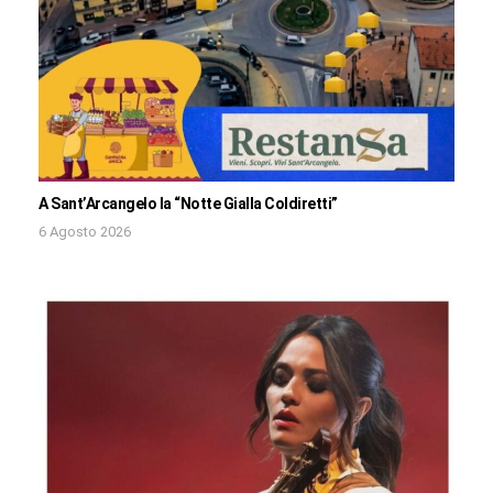
A Sant’Arcangelo la “Notte Gialla Coldiretti”
6 Agosto 2026