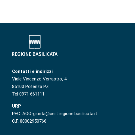
Contatti e indirizzi
Viale Vincenzo Verrastro, 4
85100 Potenza PZ
Tel 0971 661111
URP
PEC: AOO-giunta@cert.regione.basilicata.it
C.F. 80002950766