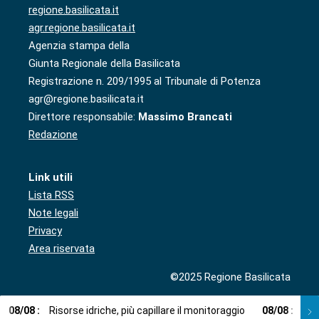
regione.basilicata.it
agr.regione.basilicata.it
Agenzia stampa della
Giunta Regionale della Basilicata
Registrazione n. 209/1995 al Tribunale di Potenza
agr@regione.basilicata.it
Direttore responsabile:
Massimo Brancati
Redazione
Link utili
Lista RSS
Note legali
Privacy
Area riservata
©2025 Regione Basilicata
08
/
08
:
Risorse idriche, più capillare il monitoraggio
08
/
08
:
Cup