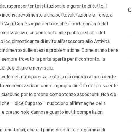
ale, rappresentante istituzionale e garante di tutto il
C
to inconsapevolmente a una sottovalutazione e, forse, a
l d’Agri. Come voglio pensare che il protagonismo del
volontà di dare un contributo alle problematiche del
lice dimenticanza di invito all’assessore alle Attività
Dipartimento sulle stesse problematiche. Come sanno bene
no sempre trovato la porta aperta per il confronto, la
e idee chiare e nervi saldi.
l tavolo della trasparenza è stato già chiesto al presidente
to di calendarizzazione come impegno diretto del presidente
a, ciascuno per le proprie competenze assessorili. Non c’è
 che – dice Cupparo – nuocciono all’immagine della
a, e creano solo dannose quanto inutili competizioni
prenditoriali, che è il primo di un fitto programma di