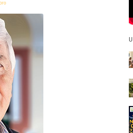
oro
U