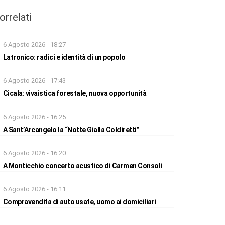
orrelati
6 Agosto 2026 - 18:27
Latronico: radici e identità di un popolo
6 Agosto 2026 - 17:43
Cicala: vivaistica forestale, nuova opportunità
6 Agosto 2026 - 16:25
A Sant’Arcangelo la “Notte Gialla Coldiretti”
6 Agosto 2026 - 16:20
A Monticchio concerto acustico di Carmen Consoli
6 Agosto 2026 - 16:11
Compravendita di auto usate, uomo ai domiciliari