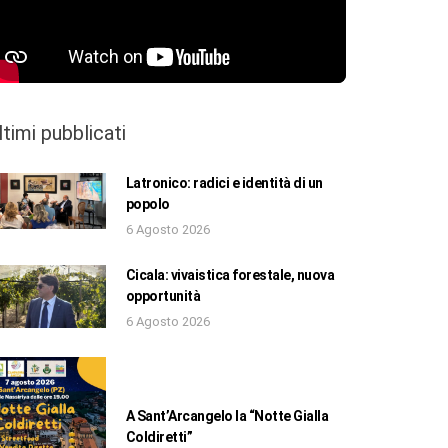
ltimi pubblicati
Latronico: radici e identità di un
popolo
6 Agosto 2026
Cicala: vivaistica forestale, nuova
opportunità
6 Agosto 2026
A Sant’Arcangelo la “Notte Gialla
Coldiretti”