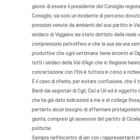
giorno di essere il presidente del Consiglio region
Consiglio, sia solo un incidente di percorso dovu
pressioni venute da ambienti del suo partito in Va
sindaco di Viggiano sia stato dettato dalla reale 
comprensorio petrolifero e che la sua sia una semp
produttive che ogni settimana tiene incontri al 
tutti i sindaci della Val d’Agri che in Regione han
concertazione con l’Eni è tuttora in corso e richied
È il caso di riferire, per evitare confusione, che i
Bardi dai segretari di Cgil, Cisl e Uil ed è ogget
che ha già dato indicazioni a me e al collega Ros
pertanto alcun bisogno di affermare protagonismi
giunta, compresi gli assessori del partito di Cical
politiche.
Sempre nell’incontro di ieri con i rappresentanti im