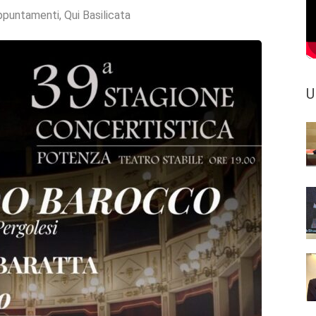
ppuntamenti
,
Qui Basilicata
U