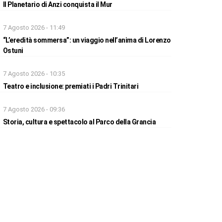
Il Planetario di Anzi conquista il Mur
7 Agosto 2026 - 11:49
“L’eredità sommersa”: un viaggio nell’anima di Lorenzo
Ostuni
7 Agosto 2026 - 10:35
Teatro e inclusione: premiati i Padri Trinitari
7 Agosto 2026 - 09:36
Storia, cultura e spettacolo al Parco della Grancia