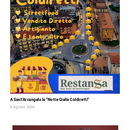
A Sant’Arcangelo la “Notte Gialla Coldiretti”
6 Agosto 2026