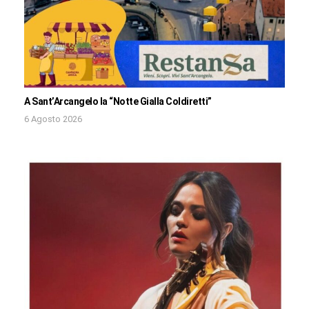
A Sant’Arcangelo la “Notte Gialla Coldiretti”
6 Agosto 2026