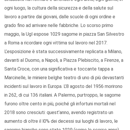
ogni luogo, la cultura della sicurezza e della salute sul
lavoro a partire dai giovani, dalle scuole di ogni ordine e
grado fino ad arrivare nelle fabbriche. Lo scorso primo
maggio, la Ugl espose 1029 sagome in piazza San Silvestro
a Roma a ricordare ogni vittima sul lavoro nel 2017.
L’esposizione è stata successivamente replicata a Milano,
davanti al Duomo, a Napoli, a Piazza Plebiscito, a Firenze, a
Santa Croce, con una significativa e toccante tappa a
Marcinelle, le miniere belghe teatro di uno di più devastanti
incidenti sul lavoro in Europa. L’8 agosto del 1956 morirono
in 262, di cui 136 italiani. A Palermo, purtroppo, le sagome
furono oltre cento in più, poiché gli infortuni mortali nel
2018 sono cresciuti: quest’anno, avendo registrato un
aumento di oltre il l0% dei decessi sui luoghi di lavoro, le
sagome bianche sono state 1029 (come lo scorso anno)