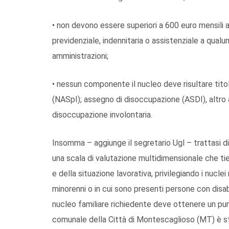
• non devono essere superiori a 600 euro mensili a
previdenziale, indennitaria o assistenziale a qual
amministrazioni;
• nessun componente il nucleo deve risultare titola
(NASpI); assegno di disoccupazione (ASDI), altro 
disoccupazione involontaria.
Insomma – aggiunge il segretario Ugl – trattasi 
una scala di valutazione multidimensionale che tie
e della situazione lavorativa, privilegiando i nuclei
minorenni o in cui sono presenti persone con disabil
nucleo familiare richiedente deve ottenere un pun
comunale della Città di Montescaglioso (MT) è sta