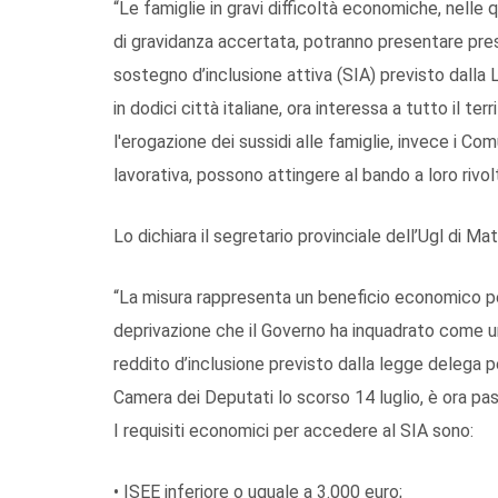
“Le famiglie in gravi difficoltà economiche, nelle qu
di gravidanza accertata, potranno presentare pres
sostegno d’inclusione attiva (SIA) previsto dalla 
in dodici città italiane, ora interessa a tutto il ter
l'erogazione dei sussidi alle famiglie, invece i Com
lavorativa, possono attingere al bando a loro rivolt
Lo dichiara il segretario provinciale dell’Ugl di Ma
“La misura rappresenta un beneficio economico per
deprivazione che il Governo ha inquadrato come una
reddito d’inclusione previsto dalla legge delega p
Camera dei Deputati lo scorso 14 luglio, è ora pa
I requisiti economici per accedere al SIA sono:
• ISEE inferiore o uguale a 3.000 euro;