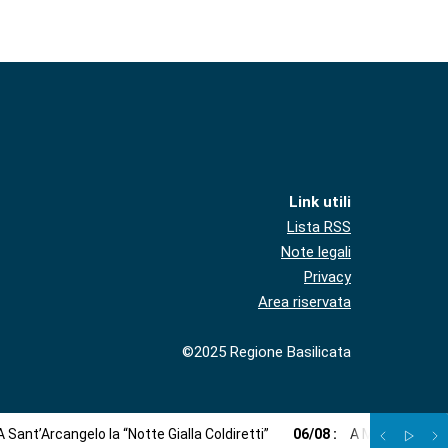
Link utili
Lista RSS
Note legali
Privacy
Area riservata
©2025 Regione Basilicata
A Sant’Arcangelo la “Notte Gialla Coldiretti”
06
/
08
:
A Monticchio c