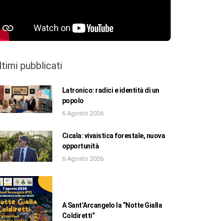
ltimi pubblicati
Latronico: radici e identità di un
popolo
6 Agosto 2026
Cicala: vivaistica forestale, nuova
opportunità
6 Agosto 2026
A Sant’Arcangelo la “Notte Gialla
Coldiretti”