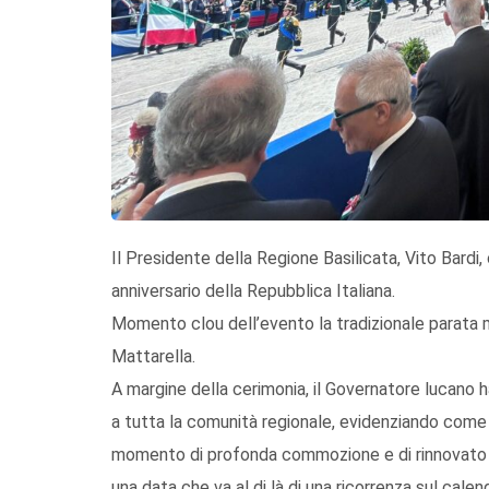
Il Presidente della Regione Basilicata, Vito Bardi, o
anniversario della Repubblica Italiana.
Momento clou dell’evento la tradizionale parata m
Mattarella.
A margine della cerimonia, il Governatore lucano h
a tutta la comunità regionale, evidenziando come
momento di profonda commozione e di rinnovato org
una data che va al di là di una ricorrenza sul cale