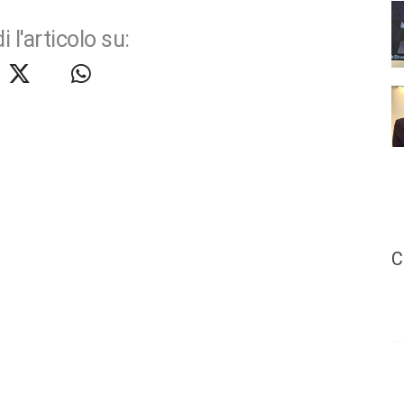
i l'articolo su:
C