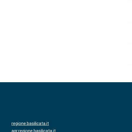
regione.basilicata.it
agr.regione.basilicata.it