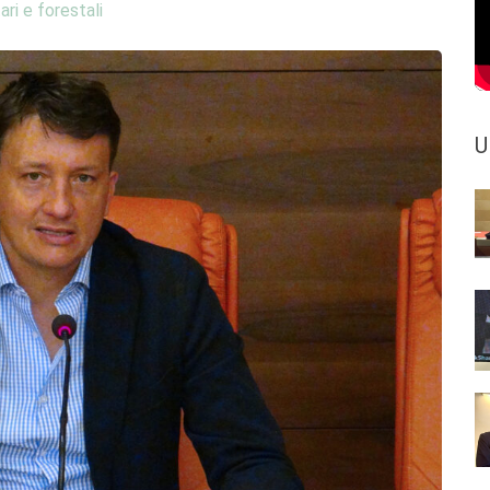
ari e forestali
U