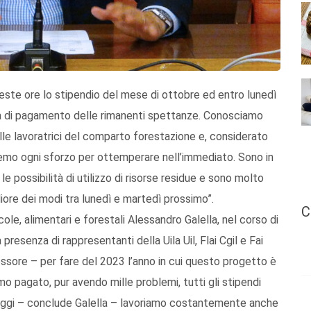
queste ore lo stipendio del mese di ottobre ed entro lunedì
tà di pagamento delle rimanenti spettanze. Conosciamo
lle lavoratrici del comparto forestazione e, considerato
aremo ogni sforzo per ottemperare nell’immediato. Sono in
 le possibilità di utilizzo di risorse residue e sono molto
liore dei modi tra lunedì e martedì prossimo”.
C
cole, alimentari e forestali Alessandro Galella, nel corso di
presenza di rappresentanti della Uila Uil, Flai Cgil e Fai
essore – per fare del 2023 l’anno in cui questo progetto è
iamo pagato, pur avendo mille problemi, tutti gli stipendi
ggi – conclude Galella – lavoriamo costantemente anche