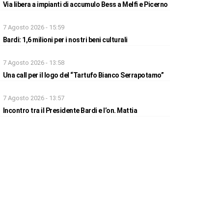
Via libera a impianti di accumulo Bess a Melfi e Picerno
7 Agosto 2026 - 15:59
Bardi: 1,6 milioni per i nostri beni culturali
7 Agosto 2026 - 13:58
Una call per il logo del “Tartufo Bianco Serrapotamo”
7 Agosto 2026 - 13:57
Incontro tra il Presidente Bardi e l’on. Mattia