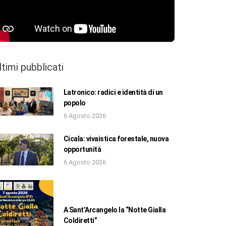
ltimi pubblicati
Latronico: radici e identità di un
popolo
6 Agosto 2026
Cicala: vivaistica forestale, nuova
opportunità
6 Agosto 2026
A Sant’Arcangelo la “Notte Gialla
Coldiretti”