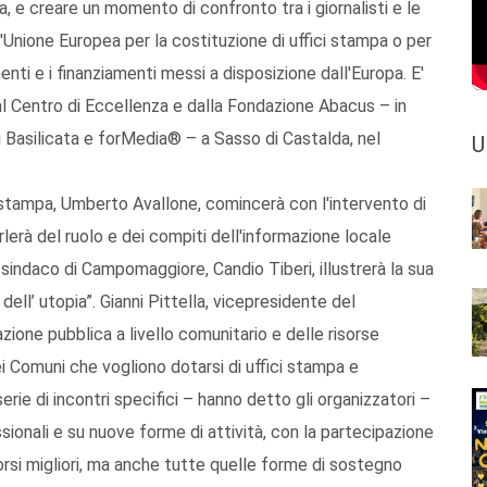
 e creare un momento di confronto tra i giornalisti e le
ll'Unione Europea per la costituzione di uffici stampa o per
menti e i finanziamenti messi a disposizione dall'Europa. E'
dal Centro di Eccellenza e dalla Fondazione Abacus – in
 Basilicata e forMedia® – a Sasso di Castalda, nel
U
sostampa, Umberto Avallone, comincerà con l'intervento di
erà del ruolo e dei compiti dell'informazione locale
 sindaco di Campomaggiore, Candio Tiberi, illustrerà la sua
ell’ utopia”. Gianni Pittella, vicepresidente del
ione pubblica a livello comunitario e delle risorse
 Comuni che vogliono dotarsi di uffici stampa e
rie di incontri specifici – hanno detto gli organizzatori –
ssionali e su nuove forme di attività, con la partecipazione
corsi migliori, ma anche tutte quelle forme di sostegno