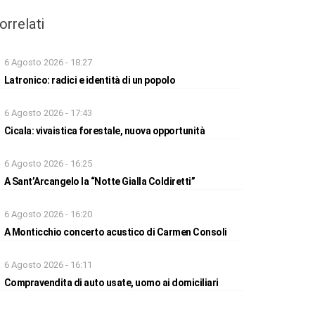
orrelati
6 Agosto 2026 - 18:27
Latronico: radici e identità di un popolo
6 Agosto 2026 - 17:43
Cicala: vivaistica forestale, nuova opportunità
6 Agosto 2026 - 16:25
A Sant’Arcangelo la “Notte Gialla Coldiretti”
6 Agosto 2026 - 16:20
A Monticchio concerto acustico di Carmen Consoli
6 Agosto 2026 - 16:11
Compravendita di auto usate, uomo ai domiciliari