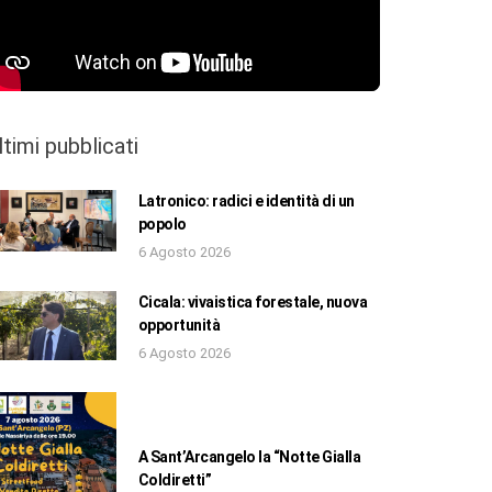
ltimi pubblicati
Latronico: radici e identità di un
popolo
6 Agosto 2026
Cicala: vivaistica forestale, nuova
opportunità
6 Agosto 2026
A Sant’Arcangelo la “Notte Gialla
Coldiretti”