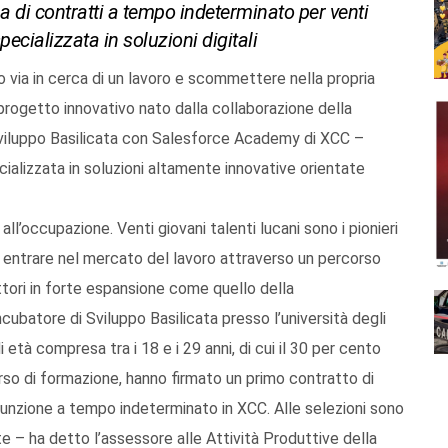
a di contratti a tempo indeterminato per venti
pecializzata in soluzioni digitali
via in cerca di un lavoro e scommettere nella propria
del progetto innovativo nato dalla collaborazione della
 Sviluppo Basilicata con Salesforce Academy di XCC –
ializzata in soluzioni altamente innovative orientate
ll’occupazione. Venti giovani talenti lucani sono i pionieri
 di entrare nel mercato del lavoro attraverso un percorso
tori in forte espansione come quello della
ncubatore di Sviluppo Basilicata presso l’università degli
di età compresa tra i 18 e i 29 anni, di cui il 30 per cento
so di formazione, hanno firmato un primo contratto di
ssunzione a tempo indeterminato in XCC. Alle selezioni sono
e – ha detto l’assessore alle Attività Produttive della