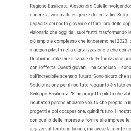
Regione Basilicata, Alessandro Galella rivolgendosi
concreta, vicina alle esigenze dei cittadini. Si tra
capacità dei nostri giovani e offrire loro delle opp
visionario che oggi dà i suoi frutti, trasformando 
più ampio e complesso che lanceremo nel 2023, oss
maggiori pilastri nella digitalizzazione e che coin
Dobbiamo utilizzare il canale della formazione pro
con l’offerta. Questi giovani – ha concluso – sono
dall’incredibile scenario futuro. Sono sicuro che s
Soddisfazione per il risultato raggiunto è stata 
Sviluppo Basilicata. “E’ un progetto pilota che a
incubatori perché abbiamo voluto che proprio in i
progetti e poi occupazione, quindi futuro. Il nostro
con quello delle imprese e fornire alle imprese le 
ragazzi sul territorio lucano, ma avere la mente n