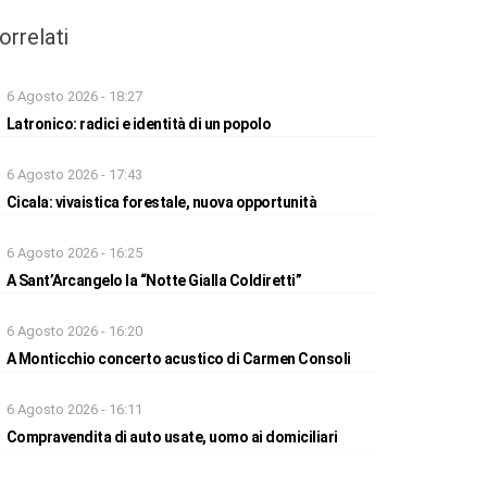
orrelati
6 Agosto 2026 - 18:27
Latronico: radici e identità di un popolo
6 Agosto 2026 - 17:43
Cicala: vivaistica forestale, nuova opportunità
6 Agosto 2026 - 16:25
A Sant’Arcangelo la “Notte Gialla Coldiretti”
6 Agosto 2026 - 16:20
A Monticchio concerto acustico di Carmen Consoli
6 Agosto 2026 - 16:11
Compravendita di auto usate, uomo ai domiciliari