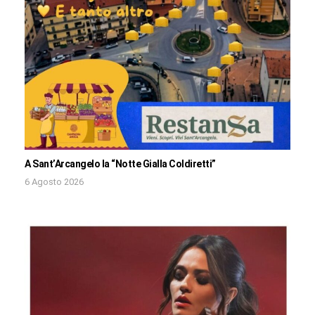
A Sant’Arcangelo la “Notte Gialla Coldiretti”
6 Agosto 2026